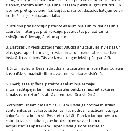
slāņiem, tostarp alumīnija slāņa, kas tām piešķir augstu izturību un
izturību pret spiedienu. Tas ļauj tās izmantot dažādos lietojumos un
nodrošina ilgu kalpošanas laiku.
2. Izturība pret koroziju: pateicoties alumīnija slānim, daudzslāņu
caurules ir izturīgas pret koroziju, padarot tās par uzticamu
risinājumu ūdensapgādei un apkurei.
3. Elastīgas un viegli uzstādāmas: Daudzslāņu caurules ir vieglas un
elastīgas, tāpēc tās ir viegli uzstādāmas un piemērotas dažādiem
instalācijas veidiem. Tās var izmantot gan iekštelpās, gan ārā.
4. Siltumizolācija: Dažām daudzslāņu caurulēm ir laba siltumizolācija,
kas palīdz samazināt siltuma zudumus apkures sistēmā.
5. Enerģijas taupīšana: pateicoties alumīnija zemajai
siltumvadītspējai, laminētās caurules palīdz samazināt apkures
izmaksas un uzturēt stabilāku temperatūru sistēmā.
Siksniņām un laminētajām caurulēm ir svarīga nozīme mūsdienu
santehnikas un apkures sistēmās. Tās nodrošina uzticamību, ilgu
kalpošanas laiku un sistēmas efektivitāti. Pareizo komponentu un
cauruļu izvēle ir atkarīga no konkrētajām vajadzībām un
ekspluatācijas apstākļiem. Tāpēc ir svarīgi konsultēties ar