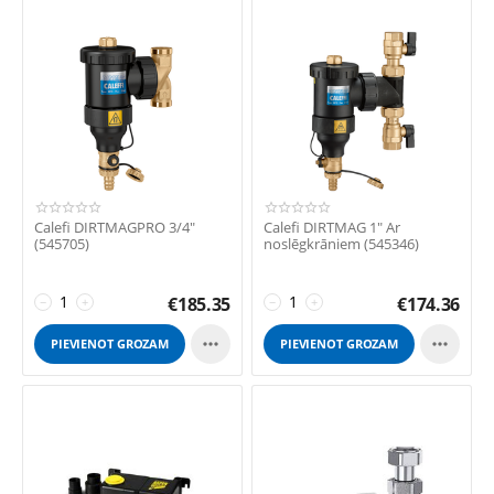
Calefi DIRTMAGPRO 3/4"
Calefi DIRTMAG 1" Ar
(545705)
noslēgkrāniem (545346)
€
185.35
€
174.36
−
+
−
+


PIEVIENOT GROZAM
PIEVIENOT GROZAM