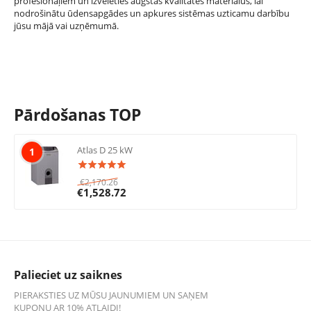
profesionāļiem un izvēlēties augstas kvalitātes materiālus, lai
nodrošinātu ūdensapgādes un apkures sistēmas uzticamu darbību
jūsu mājā vai uzņēmumā.
Pārdošanas TOP
Atlas D 25 kW
1
€
2,170.26
€
1,528.72
Palieciet uz saiknes
PIERAKSTIES UZ MŪSU JAUNUMIEM UN SAŅEM
KUPONU AR 10% ATLAIDI!