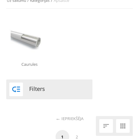
/
/
Apsaiste
Uz sākumu
Kategorijas
Caurules

Filters
IEPRIEKŠĒJA


1
2