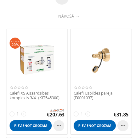
NĀKOŠĀ
ATLAIDE
20%
Calefi XS Aizsardzības
Calefi Uzpildes pāreja
komplekts 3/4" (KIT545900)
(F0001037)
€
259.54
€
207.63
€
31.85
−
+
−
+


PIEVIENOT GROZAM
PIEVIENOT GROZAM