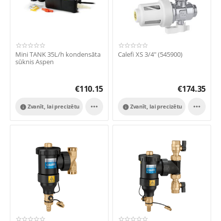
Mini TANK 35L/h kondensāta
Calefi XS 3/4" (545900)
sūknis Aspen
€
110.15
€
174.35


Zvanīt, lai precizētu
Zvanīt, lai precizētu

