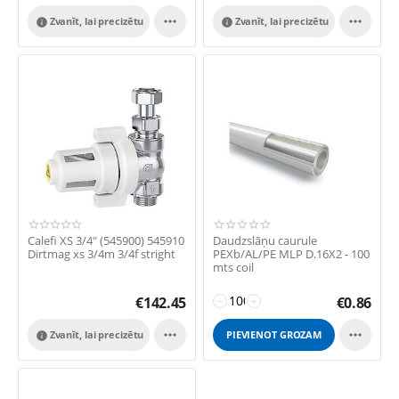


Zvanīt, lai precizētu
Zvanīt, lai precizētu


Calefi XS 3/4" (545900) 545910
Daudzslāņu caurule
Dirtmag xs 3/4m 3/4f stright
PEXb/AL/PE MLP D.16X2 - 100
mts coil
€
142.45
€
0.86
−
+


Zvanīt, lai precizētu
PIEVIENOT GROZAM
