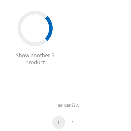
Show another 5
product
IEPRIEKŠĒJA
1
2