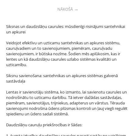
NĀKOŠĀ
Siksnas un daudzslāņu caurules: mūsdienīgi risinājumi santehnikai
un apkurei
Veidojot efektīvu un uzticamu santehnikas un apkures sistēmu,
cauruļvadiem un to savienojumiem, piemēram, cauruļvadu
savienojumiem, ir būtiska nozīme. Šodien mēs aplūkosim, kas ir
lentes un kā daudzslāņu caurules uzlabo sistēmas kvalitāti un
uzticamību.
Siksnu savienošana: santehnikas un apkures sistēmas galvenā
sastāvdaļa
Lentas ir savienotāju sistēma, ko izmanto, lai savienotu caurules un
nodrošinātu to uzticamu darbību. Tā ietver dažādas sastāvdaļas,
piemēram, savienotājus, trijniekus, adapterus un vārstus. Tērauda
savienojumi nodrošina ūdens plūsmas kontroli un ļauj viegli regulēt
spiedienu un ūdens sadali sistēmā.
Daudzslāņu cauruļu priekšrocības ir šādas:
1. Augsta izturība: daudzslāņu caurules parasti sastāv no vairākiem