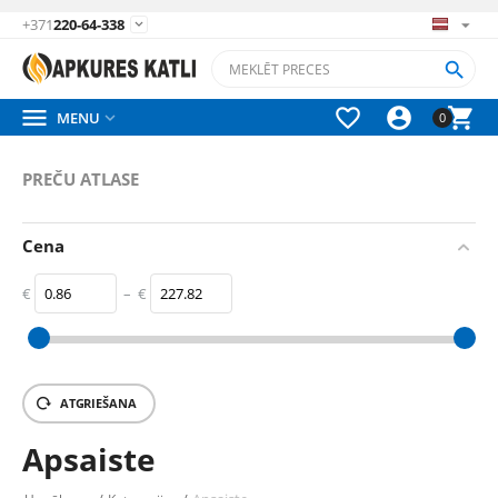
+371
220-64-338






MENU

0
PREČU ATLASE
Cena
€
–
€
‎€
0.86
‎€
227.82
ATGRIEŠANA
Apsaiste